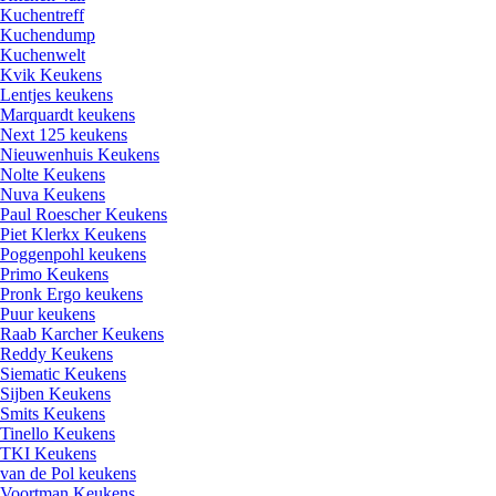
Kuchentreff
Kuchendump
Kuchenwelt
Kvik Keukens
Lentjes keukens
Marquardt keukens
Next 125 keukens
Nieuwenhuis Keukens
Nolte Keukens
Nuva Keukens
Paul Roescher Keukens
Piet Klerkx Keukens
Poggenpohl keukens
Primo Keukens
Pronk Ergo keukens
Puur keukens
Raab Karcher Keukens
Reddy Keukens
Siematic Keukens
Sijben Keukens
Smits Keukens
Tinello Keukens
TKI Keukens
van de Pol keukens
Voortman Keukens