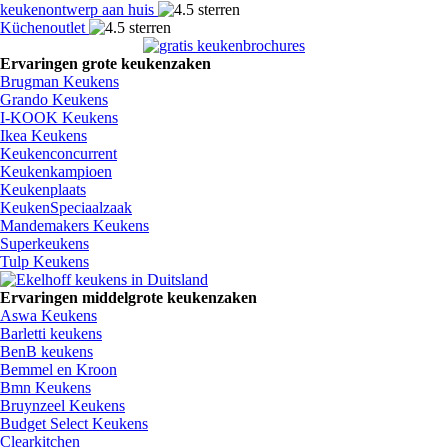
keukenontwerp aan huis
Küchenoutlet
Ervaringen grote keukenzaken
Brugman Keukens
Grando Keukens
I-KOOK Keukens
Ikea Keukens
Keukenconcurrent
Keukenkampioen
Keukenplaats
KeukenSpeciaalzaak
Mandemakers Keukens
Superkeukens
Tulp Keukens
Ervaringen middelgrote keukenzaken
Aswa Keukens
Barletti keukens
BenB keukens
Bemmel en Kroon
Bmn Keukens
Bruynzeel Keukens
Budget Select Keukens
Clearkitchen