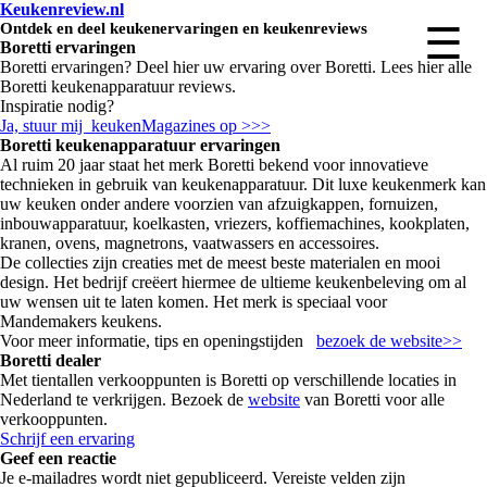
Keukenreview.nl
Ontdek en deel keukenervaringen en keukenreviews
☰
Boretti ervaringen
Boretti ervaringen
? Deel hier uw ervaring over Boretti. Lees hier alle
Boretti keukenapparatuur reviews.
Inspiratie nodig?
Ja, stuur mij keukenMagazines op >>>
Boretti keukenapparatuur ervaringen
Al ruim 20 jaar staat het merk Boretti bekend voor innovatieve
technieken in gebruik van keukenapparatuur. Dit luxe keukenmerk kan
uw keuken onder andere voorzien van afzuigkappen, fornuizen,
inbouwapparatuur, koelkasten, vriezers, koffiemachines, kookplaten,
kranen, ovens, magnetrons, vaatwassers en accessoires.
De collecties zijn creaties met de meest beste materialen en mooi
design. Het bedrijf creëert hiermee de ultieme keukenbeleving om al
uw wensen uit te laten komen. Het merk is speciaal voor
Mandemakers keukens.
Voor meer informatie, tips en openingstijden
bezoek de website>>
Boretti dealer
Met tientallen verkooppunten is Boretti op verschillende locaties in
Nederland te verkrijgen. Bezoek de
website
van Boretti voor alle
verkooppunten.
Schrijf een ervaring
Geef een reactie
Je e-mailadres wordt niet gepubliceerd.
Vereiste velden zijn