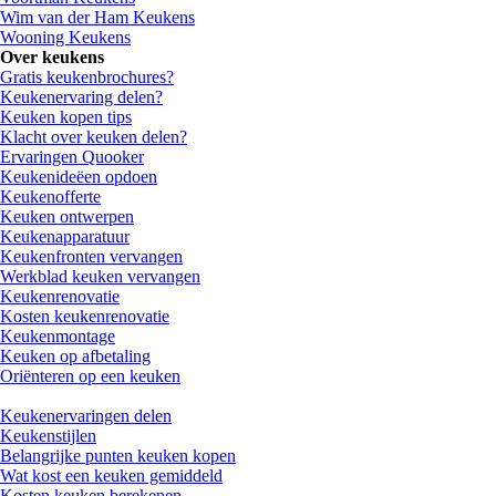
Wim van der Ham Keukens
Wooning Keukens
Over keukens
Gratis keukenbrochures?
Keukenervaring delen?
Keuken kopen tips
Klacht over keuken delen?
Ervaringen Quooker
Keukenideëen opdoen
Keukenofferte
Keuken ontwerpen
Keukenapparatuur
Keukenfronten vervangen
Werkblad keuken vervangen
Keukenrenovatie
Kosten keukenrenovatie
Keukenmontage
Keuken op afbetaling
Oriënteren op een keuken
Keukenervaringen delen
Keukenstijlen
Belangrijke punten keuken kopen
Wat kost een keuken gemiddeld
Kosten keuken berekenen