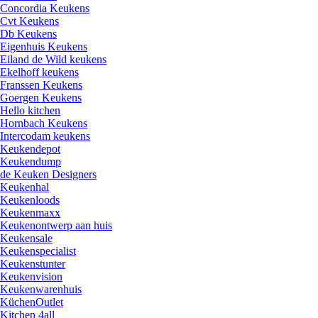
Concordia Keukens
Cvt Keukens
Db Keukens
Eigenhuis Keukens
Eiland de Wild keukens
Ekelhoff keukens
Franssen Keukens
Goergen Keukens
Hello kitchen
Hornbach Keukens
Intercodam keukens
Keukendepot
Keukendump
de Keuken Designers
Keukenhal
Keukenloods
Keukenmaxx
Keukenontwerp aan huis
Keukensale
Keukenspecialist
Keukenstunter
Keukenvision
Keukenwarenhuis
KüchenOutlet
Kitchen 4all